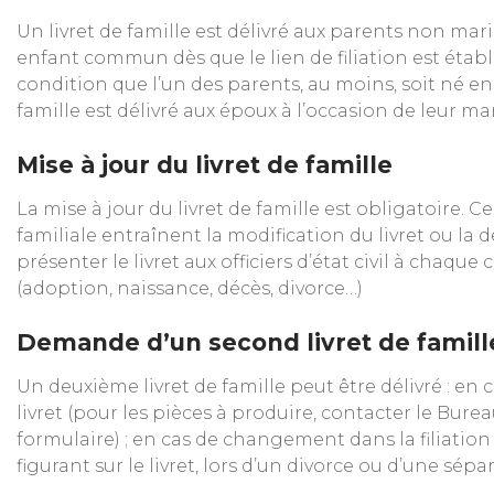
Un livret de famille est délivré aux parents non mar
enfant commun dès que le lien de filiation est établ
condition que l’un des parents, au moins, soit né en
famille est délivré aux époux à l’occasion de leur ma
Mise à jour du livret de famille
La mise à jour du livret de famille est obligatoire. 
familiale entraînent la modification du livret ou la d
présenter le livret aux officiers d’état civil à chaqu
(adoption, naissance, décès, divorce…)
Demande d’un second livret de famill
Un deuxième livret de famille peut être délivré : en 
livret (pour les pièces à produire, contacter le Burea
formulaire) ; en cas de changement dans la filiati
figurant sur le livret, lors d’un divorce ou d’une sépa