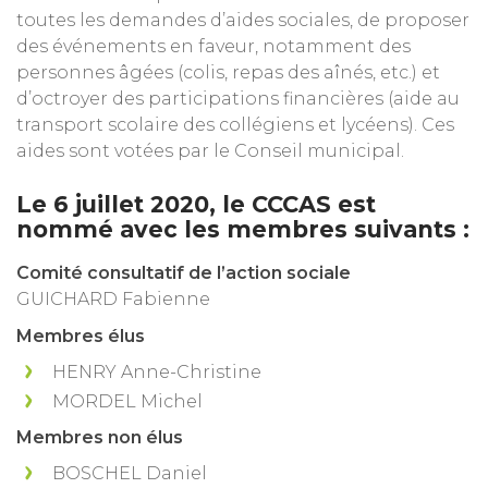
toutes les demandes d’aides sociales, de proposer
des événements en faveur, notamment des
personnes âgées (colis, repas des aînés, etc.) et
d’octroyer des participations financières (aide au
transport scolaire des collégiens et lycéens). Ces
aides sont votées par le Conseil municipal.
Le 6 juillet 2020, le CCCAS est
nommé avec les membres suivants :
Comité consultatif de l’action sociale
GUICHARD Fabienne
Membres élus
HENRY Anne-Christine
MORDEL Michel
Membres non élus
BOSCHEL Daniel